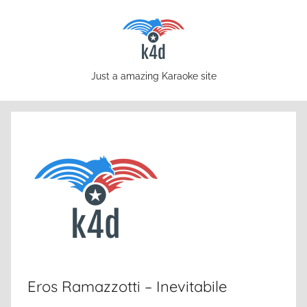
Skip
to
content
karaoke4download.com
Just a amazing Karaoke site
Eros Ramazzotti – Inevitabile