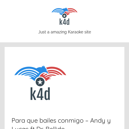
Skip
to
content
karaoke4download.com
Just a amazing Karaoke site
Para que bailes conmigo – Andy y