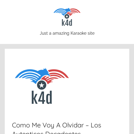
Skip
to
content
karaoke4download.com
Just a amazing Karaoke site
Como Me Voy A Olvidar – Los